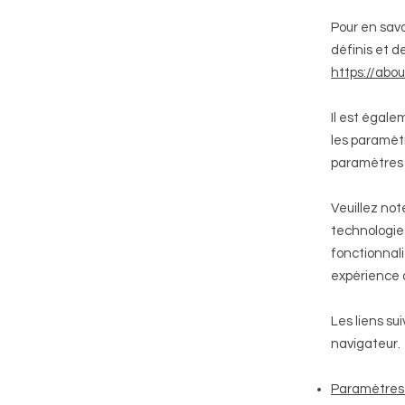
Pour en savo
définis et d
https://abou
Il est égale
les paramèt
paramètres
Veuillez not
technologie
fonctionnal
expérience d
Les liens sui
navigateur.
Paramètres 