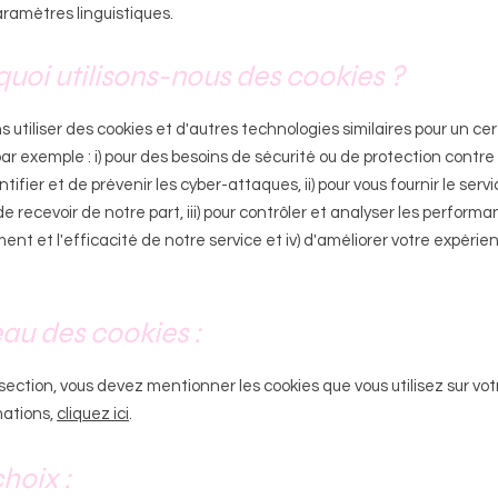
paramètres linguistiques.
quoi utilisons-nous des cookies ?
 utiliser des cookies et d'autres technologies similaires pour un c
par exemple : i) pour des besoins de sécurité ou de protection contre 
ntifier et de prévenir les cyber-attaques, ii) pour vous fournir le ser
de recevoir de notre part, iii) pour contrôler et analyser les performa
nt et l'efficacité de notre service et iv) d'améliorer votre expérie
eau des cookies :
ection, vous devez mentionner les cookies que vous utilisez sur votr
mations,
cliquez ici
.
choix :