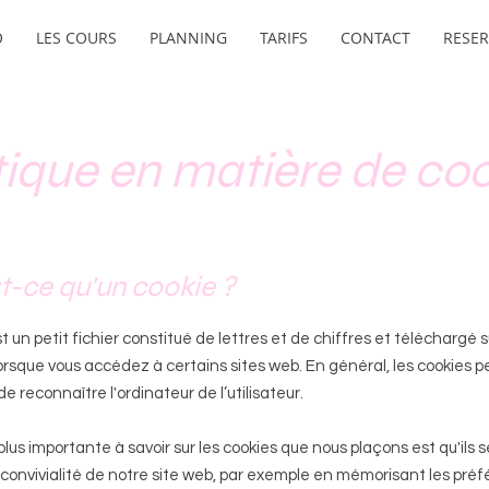
O
LES COURS
PLANNING
TARIFS
CONTACT
RESER
tique en matière de co
st-ce qu'un cookie ?
t un petit fichier constitué de lettres et de chiffres et téléchargé s
orsque vous accédez à certains sites web. En général, les cookies 
de reconnaître l'ordinateur de l’utilisateur.
plus importante à savoir sur les cookies que nous plaçons est qu'ils 
 convivialité de notre site web, par exemple en mémorisant les pré