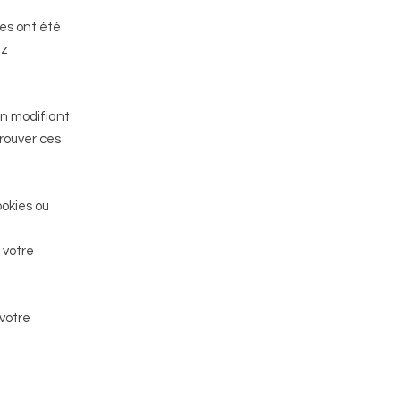
ies ont été
ez
en modifiant
rouver ces
ookies ou
 votre
votre