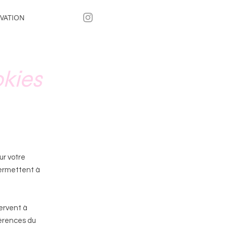
VATION
okies
ur votre
permettent à
servent à
férences du