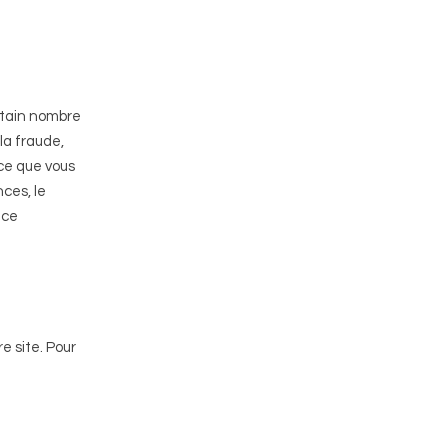
ertain nombre
la fraude,
vice que vous
nces, le
nce
e site. Pour